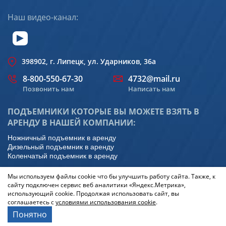
Наш видео-канал:
398902, г. Липецк, ул. Ударников, 36а
8-800-550-67-30
4732@mail.ru
Позвонить нам
Написать нам
ПОДЪЕМНИКИ КОТОРЫЕ ВЫ МОЖЕТЕ ВЗЯТЬ В
АРЕНДУ В НАШЕЙ КОМПАНИИ:
Ножничный подъемник в аренду
Дизельный подъемник в аренду
Коленчатый подъемник в аренду
Политика конфиденциальности
Мы используем файлы cookie что бы улучшить работу сайта. Также, к
сайту подключен сервис веб аналитики «Яндекс.Метрика»,
Информация на сайте не является публичной офертой
использующий cookie. Продолжая использовать сайт, вы
соглашаетесь с
условиями использования cookie
.
Понятно